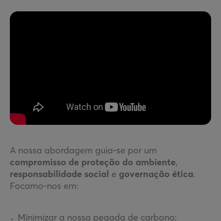
A nossa abordagem guia-se por um
compromisso de proteção do ambiente
,
responsabilidade
social
e
governação
ética
.
Focamo-nos em:
Minimizar a nossa pegada de carbono;