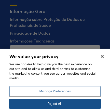
Informação Geral
Informação sobre Proteção de Dados de
Profissionais de Saúde
Privacidade de Dados
Informações Financeiras
A Bial não vende quaisquer produtos
We value your privacy
farmacêuticos diretamente aos
consumidores.
We use cookies to help give you the best experience on
our site and to allow us and third parties to customise
the marketing content you see across websites and social
media.
©
2026 Copyright Bial. All rights reserved
Termos e Condições
Política de Cookies
Manage Preferences
Política de Privacidade
Speak-up
Reject All