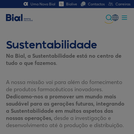
Uma Nova Bial
Bialive
Contactos
Carreiras
Global
Portuguese
Sustentabilidade
Spanish
Na Bial, a Sustentabilidade está no centro de
tudo o que fazemos
.
Italian
German
A nossa missão vai para além do fornecimento
de produtos farmacêuticos inovadores.
French (CH)
Dedicamo-nos a promover um mundo mais
saudável para as gerações futuras, integrando
German (CH)
a Sustentabilidade em muitos aspetos das
nossas operações,
desde a investigação e
desenvolvimento até à produção e distribuição.