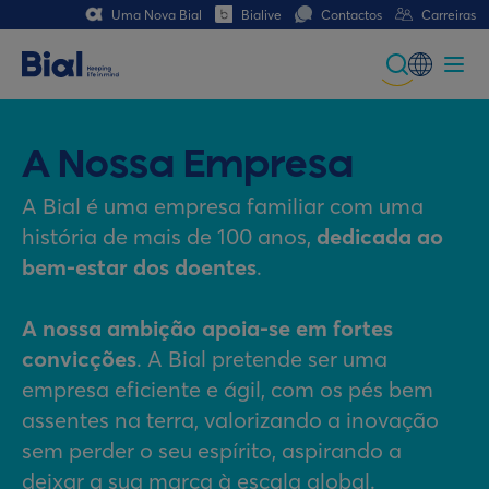
Uma Nova Bial
Bialive
Contactos
Carreiras
Global
Portuguese
A Nossa Empresa
Spanish
A Bial é uma empresa familiar com uma
história de mais de 100 anos,
dedicada ao
Italian
bem-estar dos doentes
.
German
A nossa ambição apoia-se em fortes
French (CH)
convicções
. A Bial pretende ser uma
German (CH)
empresa eficiente e ágil, com os pés bem
assentes na terra, valorizando a inovação
sem perder o seu espírito, aspirando a
deixar a sua marca à escala global.