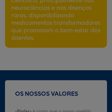
científica, principalmente nas
neurociências e nas doenças
raras, disponibilizando
medicamentos transformadores
que promovam o bem-estar dos
doentes.
OS NOSSOS VALORES
«
Bialer
» é como que o nosso apelido.