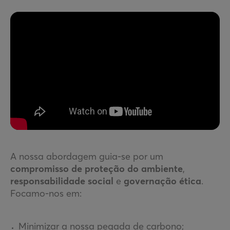
A nossa abordagem guia-se por um
compromisso de proteção do ambiente
,
responsabilidade
social
e
governação
ética
.
Focamo-nos em:
Minimizar a nossa pegada de carbono;