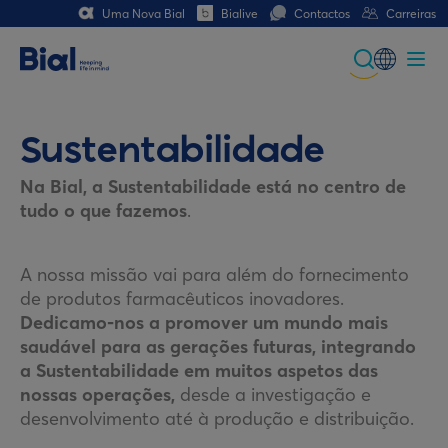
Uma Nova Bial
Bialive
Contactos
Carreiras
Global
Portuguese
Sustentabilidade
Spanish
Na Bial, a Sustentabilidade está no centro de
tudo o que fazemos
.
Italian
German
A nossa missão vai para além do fornecimento
de produtos farmacêuticos inovadores.
French (CH)
Dedicamo-nos a promover um mundo mais
saudável para as gerações futuras, integrando
German (CH)
a Sustentabilidade em muitos aspetos das
nossas operações,
desde a investigação e
desenvolvimento até à produção e distribuição.