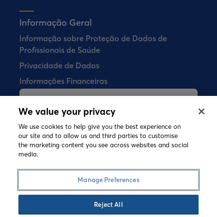
Informação Geral
Informação sobre Proteção de Dados de
Profissionais de Saúde
Privacidade de Dados
Informações Financeiras
A Bial não vende quaisquer produtos
We value your privacy
farmacêuticos diretamente aos
consumidores.
We use cookies to help give you the best experience on
our site and to allow us and third parties to customise
the marketing content you see across websites and social
media.
©
2026 Copyright Bial. All rights reserved
Termos e Condições
Política de Cookies
Manage Preferences
Política de Privacidade
Speak-up
Reject All