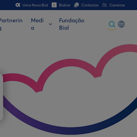
Uma Nova Bial
Bialive
Contactos
Carreiras
Partnerin
Medi
Fundação
g
a
Bial
Global
Portuguese
Spanish
Italian
German
French (CH)
German (CH)