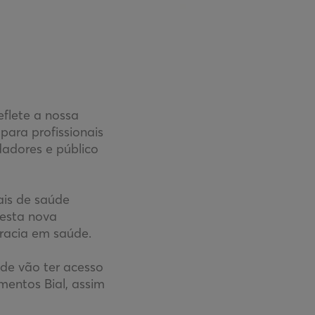
eflete a nossa
ara profissionais
dadores e público
ais de saúde
 esta nova
eracia em saúde.
úde vão ter acesso
mentos Bial, assim