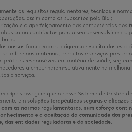
amente os requisitos regulamentares, técnicos e norma
operações, assim como os subscritos pela Bial;
rização e o aperfeiçoamento das competências dos t
bos como contributos para o seu desenvolvimento pr
abalho;
dos nossos fornecedores o rigoroso respeito das espec
e se refere aos materiais, produtos e serviços presta
 práticas responsáveis em matéria de saúde, segura
ornecedores a empenharem-se ativamente na melhoria 
tos e serviços.
princípios assegura que o nosso Sistema de Gestão d
ntemente em
soluções terapêuticas seguras e eficazes 
com as normas regulamentares, num esforço contín
econhecimento e a aceitação da comunidade dos pre
, das entidades reguladoras e da sociedade.