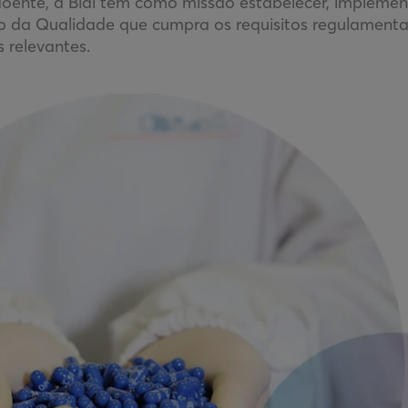
oente, a Bial tem como missão estabelecer, impleme
 da Qualidade que cumpra os requisitos regulamenta
s relevantes.