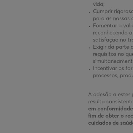
vida;
Cumprir rigoros
para as nossas 
Fomentar a valo
reconhecendo am
satisfação no tr
Exigir da parte 
requisitos no qu
simultaneamente
Incentivar os f
processos, produ
A adesão a estes 
resulta consiste
em conformidade 
fim de obter o r
cuidados de saúde