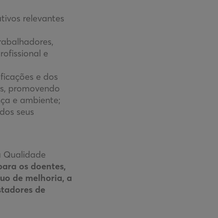
tivos relevantes
rabalhadores,
ofissional e
ificações e dos
dos, promovendo
nça e ambiente;
dos seus
a Qualidade
para os doentes,
uo de melhoria, a
stadores de