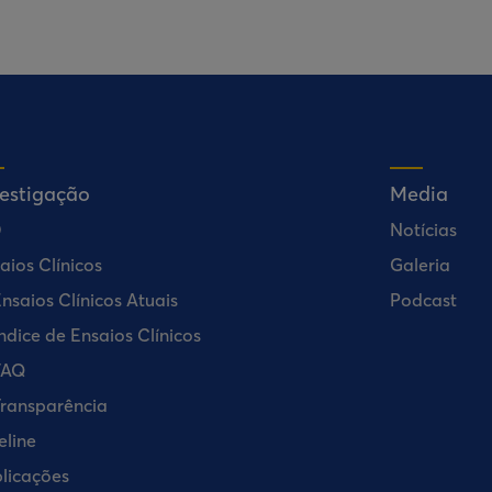
vestigação
Media
D
Notícias
aios Clínicos
Galeria
nsaios Clínicos Atuais
Podcast
ndice de Ensaios Clínicos
FAQ
ransparência
eline
licações