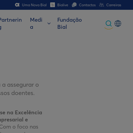
Uma Nova Bial
Bialive
Contactos
Carreiras
Partnerin
Medi
Fundação
g
a
Bial
Global
Portuguese
Spanish
Italian
 a assegurar o
German
ssos doentes.
French (CH)
German (CH)
se na Excelência
presarial e
Com o foco nas