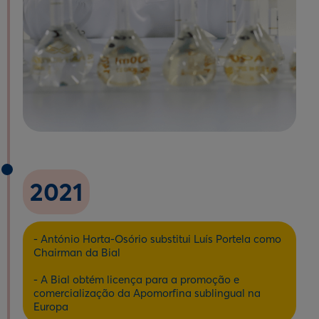
2021
- António Horta-Osório substitui Luís Portela como
Chairman da Bial
- A Bial obtém licença para a promoção e
comercialização da Apomorfina sublingual na
Europa