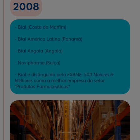
2008
- Bial (Costa do Marfim)
- Bial América Latina (Panamá)
- Bial Angola (Angola)
- Novipharma (Suíça)
- Bial é distinguida pela
EXAME: 500 Maiores &
Melhores
como a melhor empresa do setor
"Produtos Farmacêuticos"