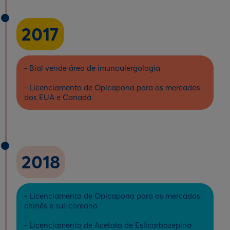
2017
- Bial vende área de imunoalergologia
- Licenciamento de Opicapona para os mercados
dos EUA e Canadá
2018
- Licenciamento de Opicapona para os mercados
chinês e sul-coreano
- Licenciamento de Acetato de Eslicarbazepina