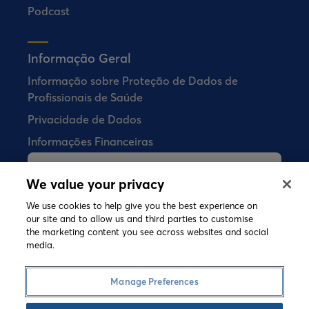
Podcast
Informação Geral
Informação sobre Proteção de Dados de
Profissionais de Saúde
Privacidade de Dados
Informações Financeiras
A Bial não vende quaisquer produtos
We value your privacy
farmacêuticos diretamente aos
We use cookies to help give you the best experience on
consumidores.
our site and to allow us and third parties to customise
the marketing content you see across websites and social
media.
©
2026 Copyright Bial. All rights reserved
Termos e Condições
Política de Cookies
Manage Preferences
Política de Privacidade
Speak-up