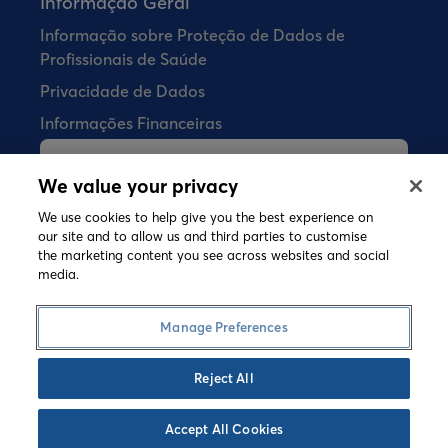
Informação Geral
Informação sobre Proteção de Dados de
Profissionais de Saúde
Privacidade de Dados
Informações Financeiras
A Bial não vende quaisquer produtos
We value your privacy
farmacêuticos diretamente aos
We use cookies to help give you the best experience on
consumidores.
our site and to allow us and third parties to customise
the marketing content you see across websites and social
media.
©
2026 Copyright Bial. All rights reserved
Termos e Condições
Política de Cookies
Manage Preferences
Política de Privacidade
Speak-up
Reject All
Accept All Cookies