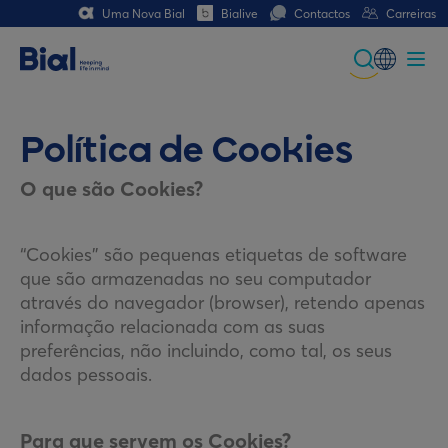
Uma Nova Bial
Bialive
Contactos
Carreiras
Global
Portuguese
Política de Cookies
Spanish
O que são Cookies?
Italian
“Cookies” são pequenas etiquetas de software
German
que são armazenadas no seu computador
através do navegador (browser), retendo apenas
French (CH)
informação relacionada com as suas
German (CH)
preferências, não incluindo, como tal, os seus
dados pessoais.
Para que servem os Cookies?