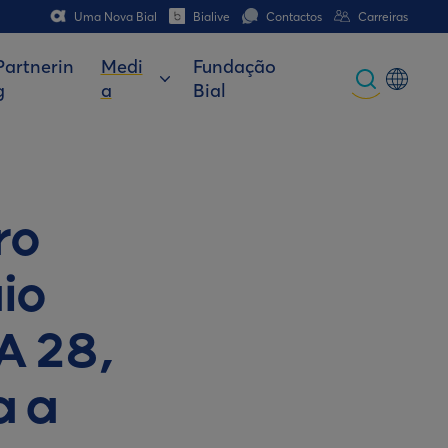
Uma Nova Bial
Bialive
Contactos
Carreiras
Partnerin
Medi
Fundação
g
a
Bial
Global
Portuguese
Spanish
ro
Italian
io
German
French (CH)
A 28,
German (CH)
a a