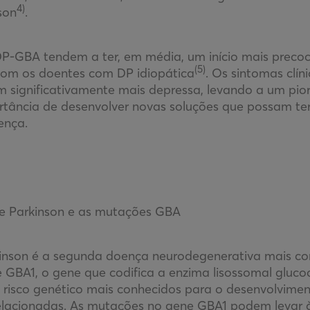
4)
son
.
P-GBA tendem a ter, em média, um início mais preco
(5)
m os doentes com DP idiopática
. Os sintomas clín
m significativamente mais depressa, levando a um pio
rtância de desenvolver novas soluções que possam te
ença.
e Parkinson e as mutações GBA
inson é a segunda doença neurodegenerativa mais c
GBA1, o gene que codifica a enzima lisossomal gluco
 risco genético mais conhecidos para o desenvolvime
 relacionadas. As mutações no gene GBA1 podem levar