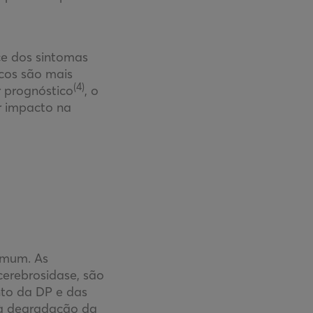
ce dos sintomas
icos são mais
(4)
r prognóstico
, o
r impacto na
omum. As
cerebrosidase, são
nto da DP e das
 à degradação da