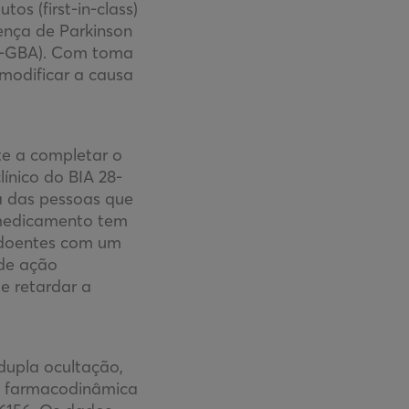
os (first-in-class)
nça de Parkinson
DP-GBA). Com toma
 modificar a causa
nte a completar o
ínico do BIA 28-
a das pessoas que
 medicamento tem
a doentes com um
de ação
e retardar a
dupla ocultação,
e, farmacodinâmica