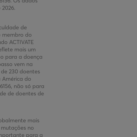
-6156. Os dados
 2026.
aculdade de
 e membro do
tudo ACTIVATE
Reflete mais um
to para a doença
 passo vem na
s de 230 doentes
a América do
6156, não só para
de de doentes de
obalmente mais
m mutações no
importante para a