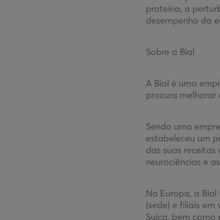
proteína, a pertu
desempenho da en
Sobre a Bial
A Bial é uma empr
procura melhorar
Sendo uma empres
estabeleceu um p
das suas receitas
neurociências e a
Na Europa, a Bia
(sede) e filiais e
Suíça, bem como 