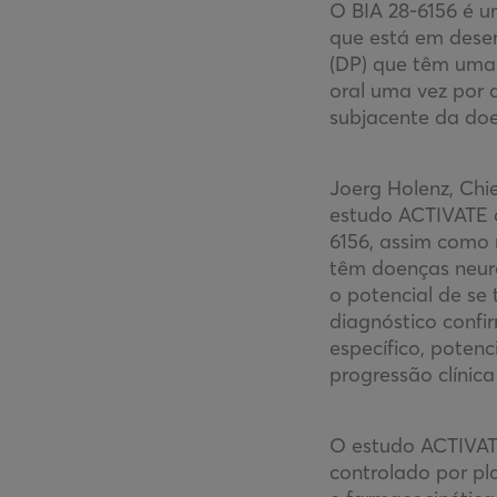
O BIA 28-6156 é um
que está em dese
(DP) que têm uma
oral uma vez por 
subjacente da d
Joerg Holenz, Chie
estudo ACTIVATE a
6156, assim como 
têm doenças neur
o potencial de se
diagnóstico conf
específico, poten
progressão clínica
O estudo ACTIVATE
controlado por pl