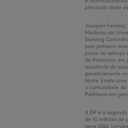
e farmacocinética
principais deste 
Joaquim Ferreira,
Medicina da Univ
Steering Committ
pelo primeiro doen
passo no esforço 
de Parkinson, em 
sequência do suce
geneticamente co
Norte. Existe uma
a comunidade de
Parkinson em gera
A DP é a segunda
de 10 milhões de
gene GBA, tornand