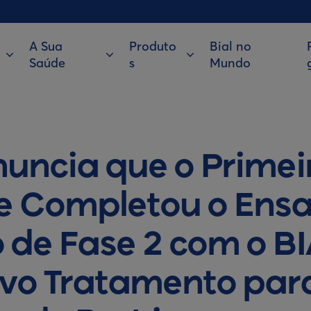
A Sua
Produto
Bial no
Saúde
s
Mundo
nuncia que o Primei
e Completou o Ensa
o de Fase 2 com o BI
vo Tratamento par