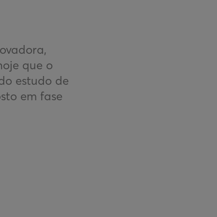
novadora,
hoje que o
do estudo de
sto em fase