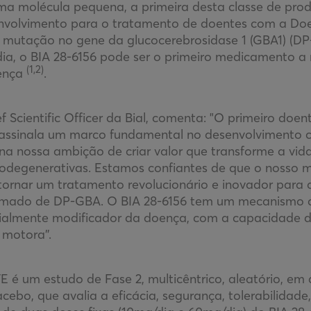
a molécula pequena, a primeira desta classe de produt
nvolvimento para o tratamento de doentes com a Doe
 mutação no gene da glucocerebrosidase 1 (GBA1) (
dia, o BIA 28-6156 pode ser o primeiro medicamento a
(1,2)
oença
.
f Scientific Officer da Bial, comenta: "O primeiro doe
ssinala um marco fundamental no desenvolvimento cl
na nossa ambição de criar valor que transforme a vid
odegenerativas. Estamos confiantes de que o nosso
 tornar um tratamento revolucionário e inovador par
irmado de DP-GBA. O BIA 28-6156 tem um mecanismo 
cialmente modificador da doença, com a capacidade d
 motora”.
 é um estudo de Fase 2, multicêntrico, aleatório, em 
acebo, que avalia a eficácia, segurança, tolerabilidad