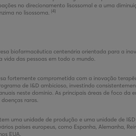
rbações no direcionamento lisossomal e a uma diminui
(4)
zima no lisossoma.
esa biofarmacêutica centenária orientada para a ino
 a vida das pessoas em todo o mundo.
a fortemente comprometida com a inovação terapêut
rograma de I&D ambicioso, investindo consistenteme
 anuais neste domínio. As principais áreas de foco da 
s doenças raras.
l tem uma unidade de produção e uma unidade de I&D
m vários países europeus, como Espanha, Alemanha, Rein
nos EUA.