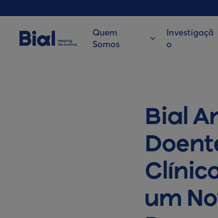
Quem
Investigaçã
Somos
o
Bial A
Doent
Clínic
um No