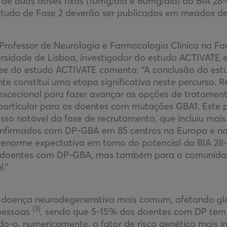
 de duas doses fixas (10mg/dia e 60mg/dia) do BIA 28
estudo de Fase 2 deverão ser publicados em meados de
 Professor de Neurologia e Farmacologia Clínica na F
ersidade de Lisboa, investigador do estudo ACTIVATE
ee do estudo ACTIVATE comenta: “A conclusão do es
te constitui uma etapa significativa neste percurso. 
excecional para fazer avançar as opções de tratamen
particular para os doentes com mutações GBA1. Este
sso notável da fase de recrutamento, que incluiu mai
nfirmados com DP-GBA em 85 centros na Europa e n
 enorme expectativa em torno do potencial do BIA 28-
 doentes com DP-GBA, mas também para a comunida
l.”
 doença neurodegenerativa mais comum, afetando gl
(3)
 pessoas
, sendo que 5-15% dos doentes com DP te
o-o, numericamente, o fator de risco genético mais 