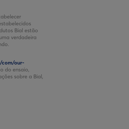
tabelecer
estabelecidos
dutos Bial estão
 uma verdadeira
ndo.
m/com/our-
o do ensaio,
ções sobre a Bial,