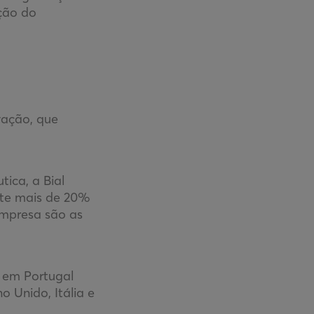
ção do
vação, que
ica, a Bial
nte mais de 20%
empresa são as
 em Portugal
o Unido, Itália e