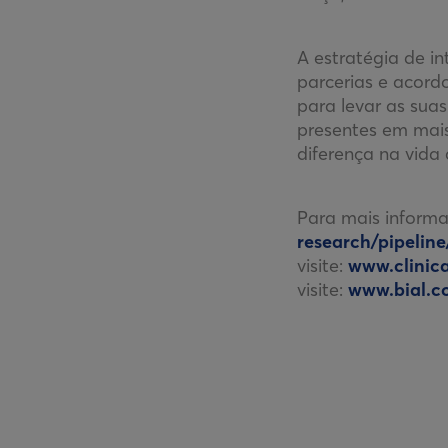
A estratégia de i
parcerias e acord
para levar as sua
presentes em mais
diferença na vida
Para mais informaç
research/pipeline
visite:
www.clinica
visite:
www.bial.c