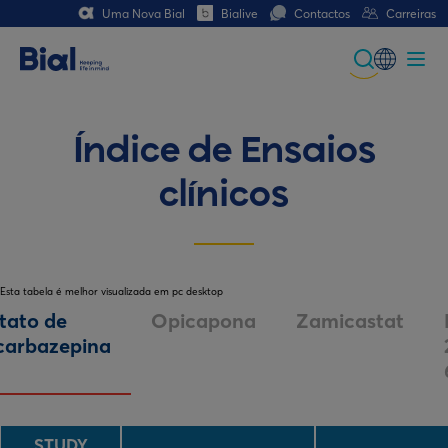
Uma Nova Bial
Bialive
Contactos
Carreiras
Global
Portuguese
Índice de Ensaios
Spanish
clínicos
Italian
German
Esta tabela é melhor visualizada em pc desktop
French (CH)
tato de
Opicapona
Zamicastat
icarbazepina
German (CH)
STUDY