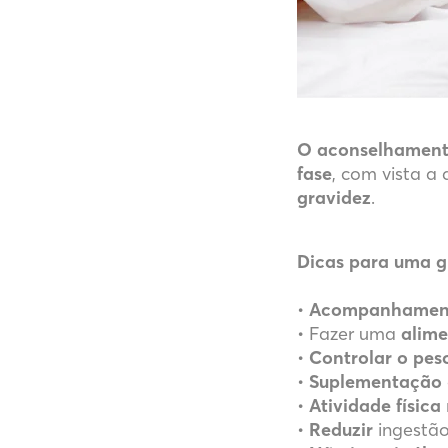
O aconselhamento
fase
, com vista a
gravidez
.
Dicas para uma g
•
Acompanhamen
• Fazer uma
alim
•
Controlar o pes
•
Suplementação
•
Atividade física
•
Reduzir
ingestão