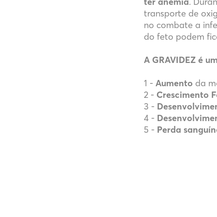
ter anemia
. Duran
transporte de oxi
no combate a infe
do feto podem fic
A GRAVIDEZ é um
1 -
Aumento
da ma
2 -
Crescimento F
3 -
Desenvolvimen
4 -
Desenvolvimen
5 -
Perda sanguín