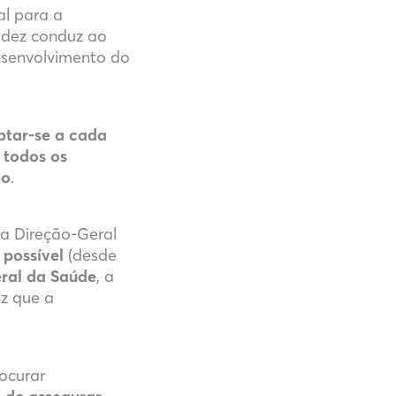
ral para a
idez conduz ao
esenvolvimento do
ptar-se a cada
 todos os
ão
.
da Direção-Geral
 possível
(desde
ral da Saúde
, a
ez que a
rocurar