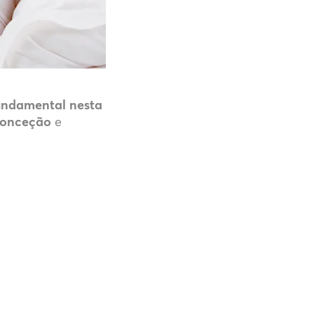
fundamental nesta
conceção
e