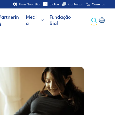
Uma Nova Bial
Bialive
Contactos
Carreiras
Partnerin
Medi
Fundação
g
a
Bial
Global
Portuguese
Spanish
Italian
German
French (CH)
German (CH)