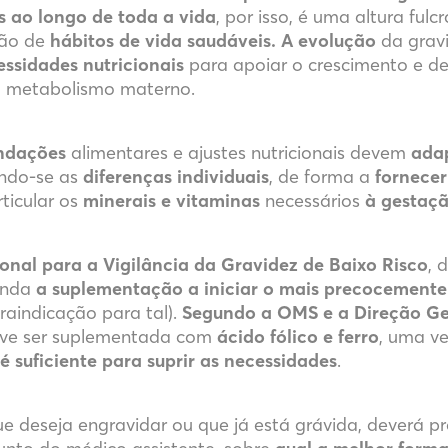
 ao longo de toda a vida
, por isso, é uma altura fulc
ão de
hábitos de vida saudáveis. A evolução
da grav
ssidades nutricionais
para apoiar o crescimento e d
 metabolismo materno.
ndações
alimentares e ajustes nutricionais devem
ada
ando-se as
diferenças individuais
, de forma a
fornecer
rticular os
minerais e vitaminas
necessários
à gestaç
nal para a Vigilância da Gravidez de Baixo Risco
, 
enda
a suplementação a iniciar o mais precocemente
raindicação para tal).
Segundo a OMS e a Direção Ge
eve ser suplementada com
ácido fólico e ferro
, uma v
 suficiente para suprir as necessidades
.
ue deseja engravidar ou que já está grávida, deverá p