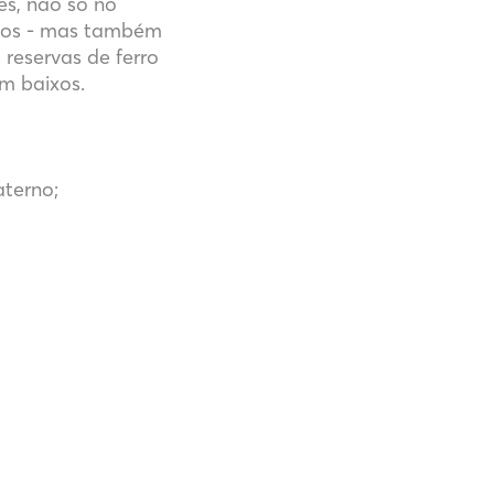
es, não só no
ulos - mas também
reservas de ferro
m baixos.
terno;