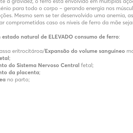
te a gravidez, o ferro está envolvido em múltiplas açõ
génio para todo o corpo – gerando energia nos músc
ções. Mesmo sem se ter desenvolvido uma anemia, as 
ar comprometidas caso os níveis de ferro da mãe seja
 estado natural de ELEVADO consumo de ferro
:
ssa eritrocitároa/
Expansão do volume sanguíneo
ma
etal
;
to do Sistema Nervoso Central
fetal;
to da placenta
;
ea
no parto;