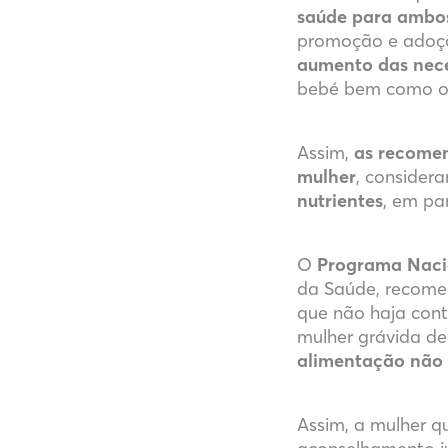
saúde para ambos
promoção e adoç
aumento das nece
bebé bem como o
Assim,
as recome
mulher
, consider
nutrientes
, em pa
O
Programa Nacio
da Saúde, recom
que não haja cont
mulher grávida d
alimentação não é
Assim, a mulher q