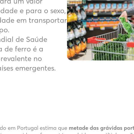
ara um valor
idade e para o sexo,
ldade em transportar
po.
dial de Saúde
 de ferro é a
prevalente no
íses emergentes.
ado em Portugal estima que
metade das grávidas por