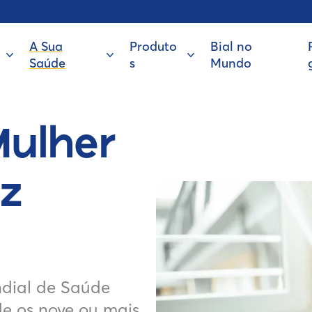
A Sua
Produto
Bial no
Saúde
s
Mundo
Mulher
z
dial de Saúde
e os nove ou mais