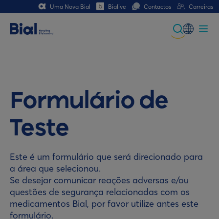
Uma Nova Bial
Bialive
Contactos
Carreiras
Global
Portuguese
Spanish
Formulário de
Italian
Teste
German
French (CH)
Este é um formulário que será direcionado para
a área que selecionou.
German (CH)
Se desejar comunicar reações adversas e/ou
questões de segurança relacionadas com os
medicamentos Bial, por favor utilize antes este
formulário
.