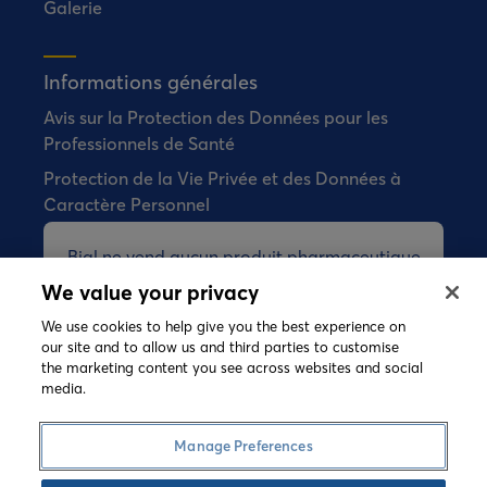
Galerie
Informations générales
Avis sur la Protection des Données pour les
Professionnels de Santé
Protection de la Vie Privée et des Données à
Caractère Personnel
Bial ne vend aucun produit pharmaceutique
directement aux consommateurs.
We value your privacy
We use cookies to help give you the best experience on
our site and to allow us and third parties to customise
the marketing content you see across websites and social
©
2026 Copyright Bial. All rights reserved
media.
Conditions Générales
Politique de Gestion des Cookies
Manage Preferences
Politique de Confidentialité
Speak-up