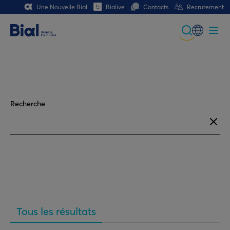
Une Nouvelle Bial
Bialive
Contacts
Recrutement
Global
Portuguese
Spanish
Recherche
Italian
German
French (CH)
German (CH)
Tous les résultats