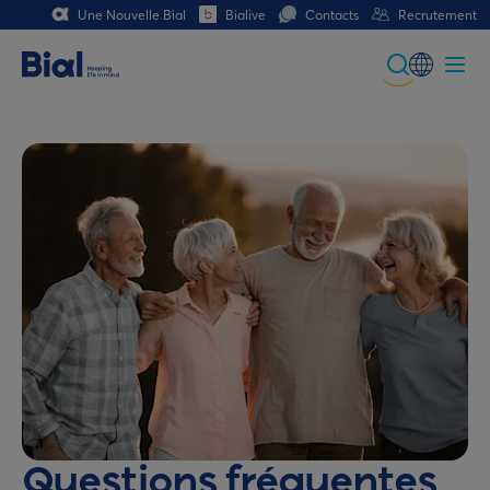
Une Nouvelle Bial
Bialive
Contacts
Recrutement
Global
Portuguese
Spanish
Italian
German
French (CH)
German (CH)
Questions fréquentes