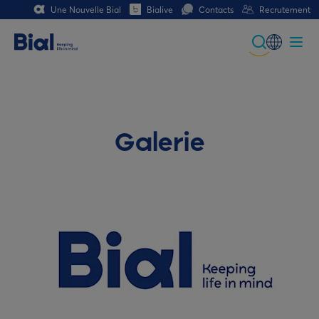
Une Nouvelle Bial
Bialive
Contacts
Recrutement
Global
Portuguese
Spanish
Galerie
Italian
German
French (CH)
German (CH)