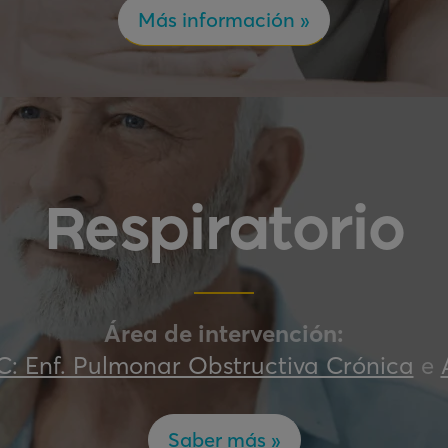
Más información »
Respiratorio
Á
rea de intervención
:
: Enf. Pulmonar Obstructiva Crónica
e
Saber más »