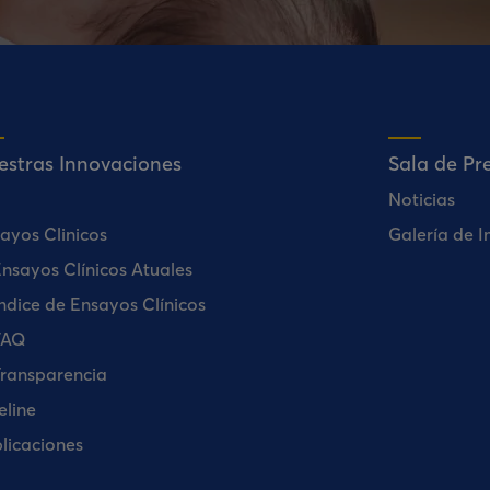
estras Innovaciones
Sala de Pr
Noticias
ayos Clinicos
Galería de 
nsayos Clínicos Atuales
ndice de Ensayos Clínicos
FAQ
ransparencia
eline
licaciones