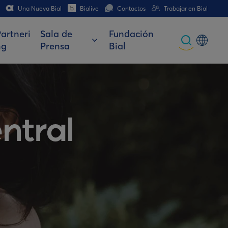
Una Nueva Bial
Bialive
Contactos
Trabajar en Bial
artneri
Sala de
Fundación
ng
Prensa
Bial
Global
Portuguese
Spanish
ntral
Italian
German
French (CH)
German (CH)