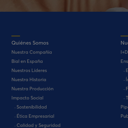
Quiénes Somos
Nu
Nuestra Compañía
I+D
Bial en España
Ens
Nuestros Líderes
E
Nuestra Historia
Í
Nuestra Producción
Impacto Social
T
Sostenibilidad
Pip
Ética Empresarial
Pub
Calidad y Seguridad