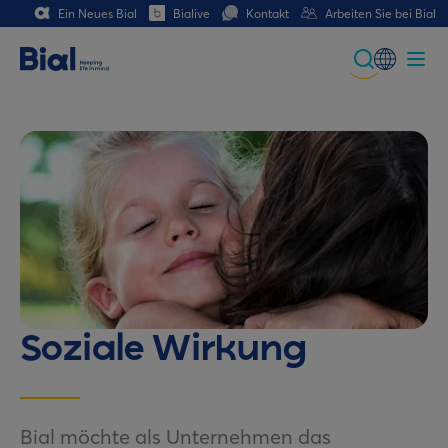
Ein Neues Bial
Bialive
Kontakt
Arbeiten Sie bei Bial
Global
Portuguese
Spanish
Italian
German
French (CH)
Soziale Wirkung
German (CH)
Bial möchte als Unternehmen das