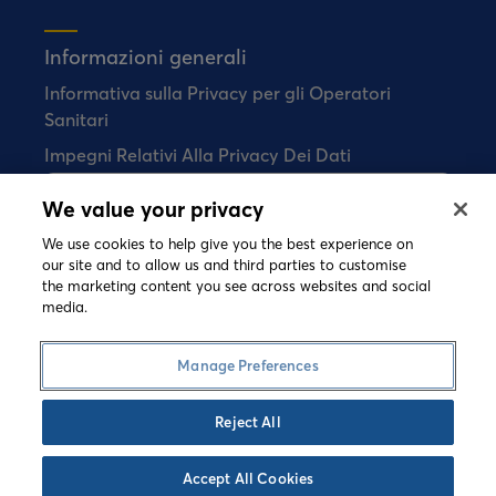
Informazioni generali
Informativa sulla Privacy per gli Operatori
Sanitari
Impegni Relativi Alla Privacy Dei Dati
We value your privacy
Bial non vende alcun prodotto farmaceutico
direttamente ai consumatori
We use cookies to help give you the best experience on
our site and to allow us and third parties to customise
the marketing content you see across websites and social
media.
©
2026 Copyright Bial. All rights reserved
Termini e Condizioni
Informativa sui Cookie
Manage Preferences
Informativa Sulla Privacy
Speak-up
Reject All
Accept All Cookies