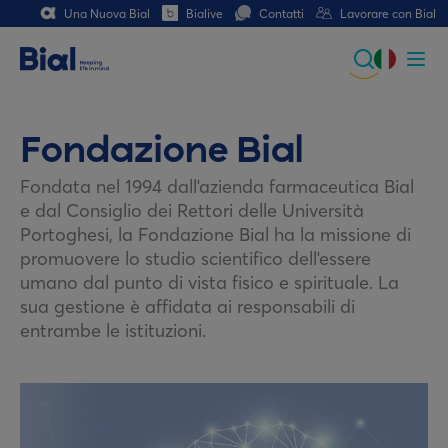
Una Nuova Bial
Bialive
Contatti
Lavorare con Bial
Global
Portuguese
Fondazione Bial
Spanish
Fondata nel 1994 dall'azienda farmaceutica Bial
e dal Consiglio dei Rettori delle Università
Italian
Portoghesi, la Fondazione Bial ha la missione di
promuovere lo studio scientifico dell'essere
German
umano dal punto di vista fisico e spirituale. La
sua gestione è affidata ai responsabili di
French (CH)
entrambe le istituzioni.