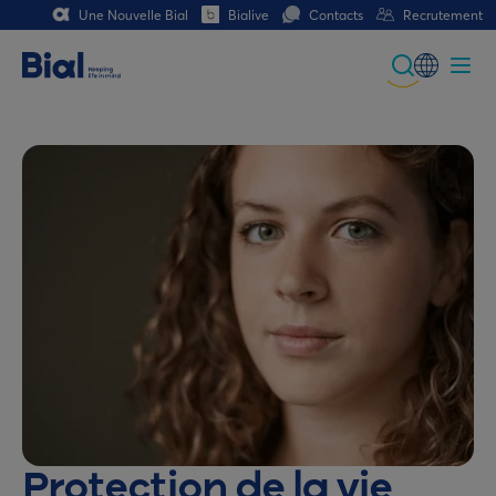
Une Nouvelle Bial
Bialive
Contacts
Recrutement
Global
Portuguese
Spanish
Italian
German
French (CH)
German (CH)
Protection de la vie