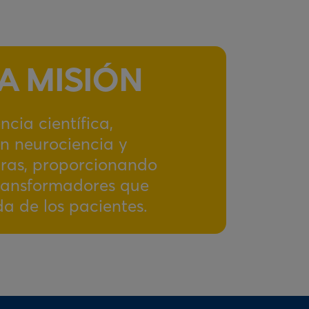
A MISIÓN
ncia científica,
n neurociencia y
ras, proporcionando
ransformadores que
a de los pacientes.