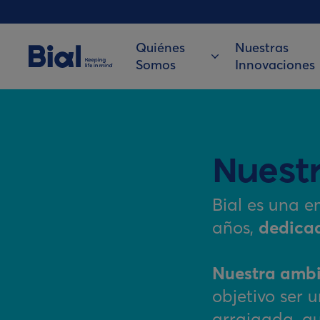
Quiénes
Nuestras
Somos
Innovaciones
Nuest
Bial es una e
años,
dedicad
Nuestra ambi
objetivo ser u
arraigada, qu