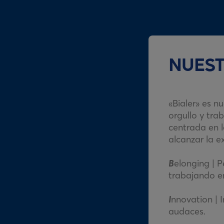
NUES
«Bialer» es n
orgullo y tra
centrada en l
alcanzar la e
B
elonging | 
trabajando e
I
nnovation | 
audaces.