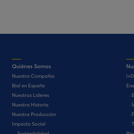
Quiénes Somos
Nu
Nuestra Compañía
I+D
Bial en España
Ens
Nuestros Líderes
E
Nuestra Historia
Í
Nuestra Producción
Impacto Social
T
Sostenibilidad
Pip