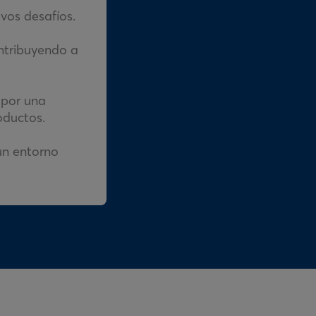
vos desafíos.
ontribuyendo a
 por una
oductos.
un entorno