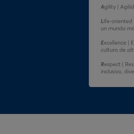
A
gility | Ag
L
ife-oriented
un mundo más
E
xcellence |
cultura de al
R
espect | Re
inclusivo, di