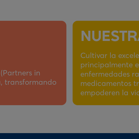
NUESTR
Cultivar la excele
principalmente e
(Partners in
enfermedades ra
ia, transformando
medicamentos t
empoderen la vid