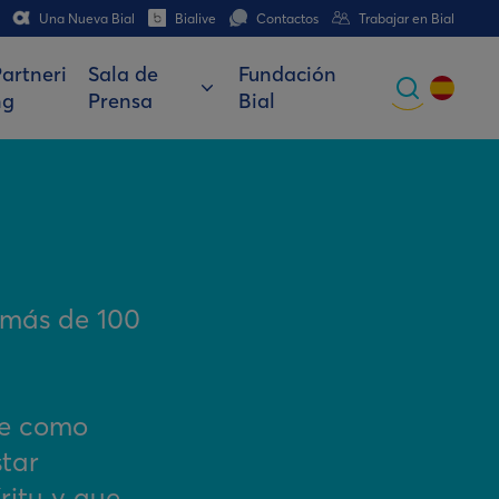
Una Nueva Bial
Bialive
Contactos
Trabajar en Bial
artneri
Sala de
Fundación
ng
Prensa
Bial
Global
Portuguese
Spanish
Italian
e más de 100
German
French (CH)
ene como
star
ritu y que