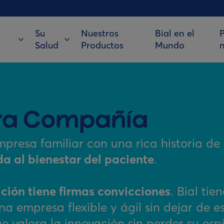
Su
Nuestros
Bial en el
P
Salud
Productos
Mundo
ra Compañía
mpresa familiar con una rica historia d
a al bienestar del paciente
.
ción tiene firmas convicciones
. Bial ti
na empresa flexible y ágil sin dejar de e
e valora la innovación sin perder su espí