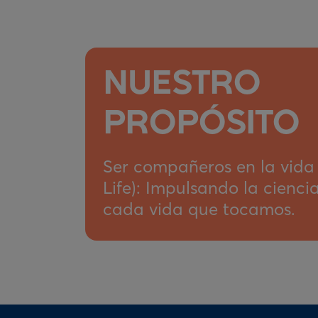
NUESTRO
PROPÓSITO
Ser compañeros en la vida 
Life): Impulsando la cienc
cada vida que tocamos.