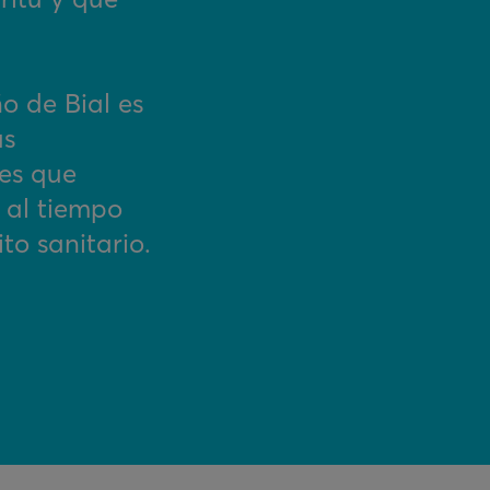
ño de Bial es
as
ces que
 al tiempo
o sanitario.