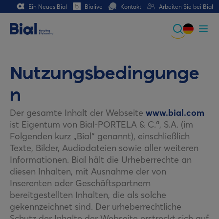
Ein Neues Bial
Bialive
Kontakt
Arbeiten Sie bei Bial
Global
Portuguese
Nutzungsbedingunge
Spanish
n
Italian
Der gesamte Inhalt der Webseite
www.bial.com
ist Eigentum von Bial-PORTELA & C.ª, S.A. (im
German
Folgenden kurz „Bial“ genannt), einschließlich
Texte, Bilder, Audiodateien sowie aller weiteren
French (CH)
Informationen. Bial hält die Urheberrechte an
diesen Inhalten, mit Ausnahme der von
Inserenten oder Geschäftspartnern
bereitgestellten Inhalten, die als solche
gekennzeichnet sind. Der urheberrechtliche
Schutz der Inhalte der Webseite erstreckt sich auf