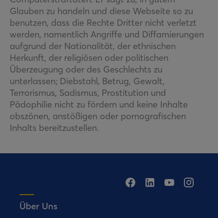
Glauben zu handeln und diese Webseite so zu
benutzen, dass die Rechte Dritter nicht verletzt
werden, namentlich Angriffe und Diffamierungen
aufgrund der Nationalität, der ethnischen
Herkunft, der religiösen oder politischen
Überzeugung oder des Geschlechts zu
unterlassen; Diebstahl, Betrug, Gewalt,
Terrorismus, Sadismus, Prostitution und
Pädophilie nicht zu fördern und keine Inhalte
obszönen, anstößigen oder pornografischen
Inhalts bereitzustellen.
Über Uns