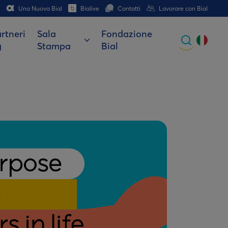
Una Nuova Bial
Bialive
Contatti
Lavorare con Bial
rtneri
Sala
Fondazione
g
Stampa
Bial
Global
Portuguese
Spanish
Italian
German
French (CH)