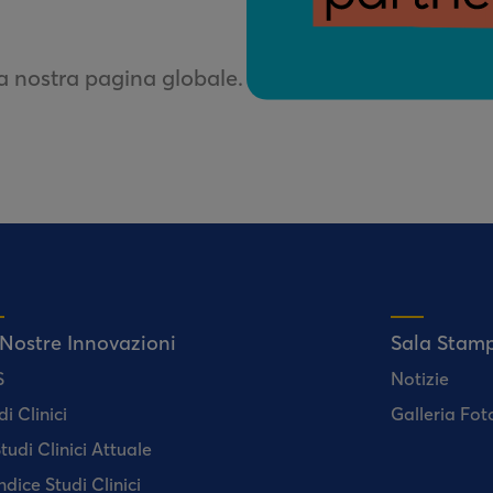
la nostra pagina globale.
 Nostre Innovazioni
Sala Stam
S
Notizie
di Clinici
Galleria Fot
tudi Clinici Attuale
ndice Studi Clinici