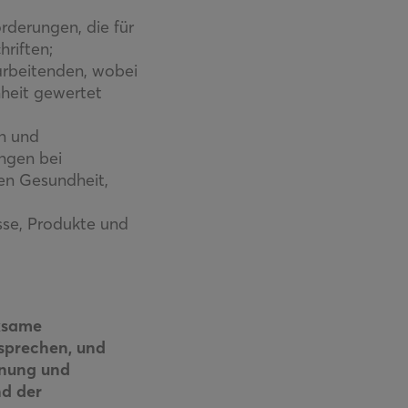
rderungen, die für
hriften;
arbeitenden, wobei
nheit gewertet
en und
ungen bei
hen Gesundheit,
sse, Produkte und
ksame
tsprechen, und
nnung und
nd der