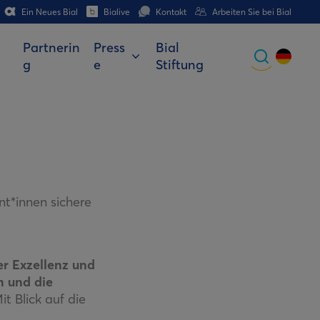
Ein Neues Bial
Bialive
Kontakt
Arbeiten Sie bei Bial
Partnerin
Press
Bial
g
e
Stiftung
Global
Portuguese
Spanish
Italian
ent*innen sichere
German
French (CH)
er Exzellenz und
n und die
Mit Blick auf die
d