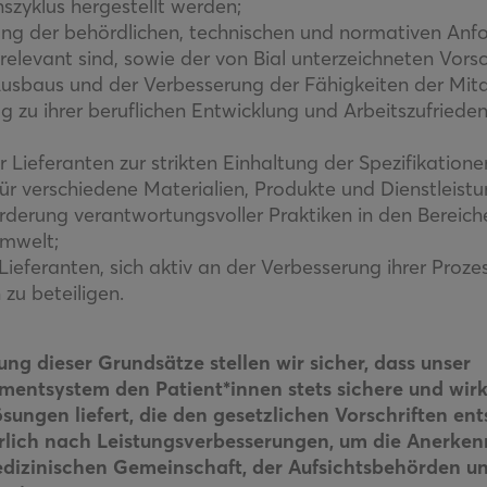
zyklus hergestellt werden;
ung der behördlichen, technischen und normativen Anfo
 relevant sind, sowie der von Bial unterzeichneten Vorsc
usbaus und der Verbesserung der Fähigkeiten der Mit
ag zu ihrer beruflichen Entwicklung und Arbeitszufriede
r Lieferanten zur strikten Einhaltung der Spezifikation
ür verschiedene Materialien, Produkte und Dienstleist
örderung verantwortungsvoller Praktiken in den Bereic
Umwelt;
ieferanten, sich aktiv an der Verbesserung ihrer Proze
 zu beteiligen.
ung dieser Grundsätze stellen wir sicher, dass unser
entsystem den Patient*innen stets sichere und wir
sungen liefert, die den gesetzlichen Vorschriften en
erlich nach Leistungsverbesserungen, um die Anerke
dizinischen Gemeinschaft, der Aufsichtsbehörden u