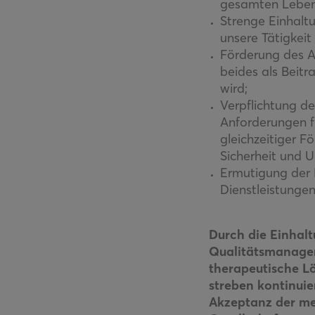
gesamten Lebens
Strenge Einhalt
unsere Tätigkeit
Förderung des A
beides als Beitr
wird;
Verpflichtung de
Anforderungen f
gleichzeitiger F
Sicherheit und 
Ermutigung der L
Dienstleistungen
Durch die Einhalt
Qualitätsmanagem
therapeutische Lö
streben kontinui
Akzeptanz der me