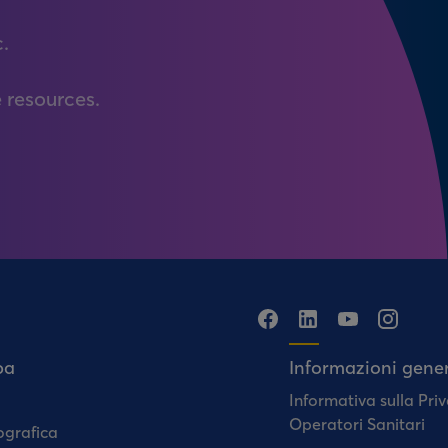
c.
 resources.
pa
Informazioni gener
Informativa sulla Priv
Operatori Sanitari
ografica