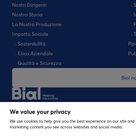
Nostri Dirigenti
S
Nostra Storia
I
La Nostra Produzione
Impatto Sociale
T
Sostenibilità
Pip
Etica Aziendale
Pub
Qualità e Sicurezza
Bial n
©
2026 Copyright Bial. All rights reserved
We value your privacy
We use cookies to help give you the best experience on our site and 
marketing content you see across websites and social media.