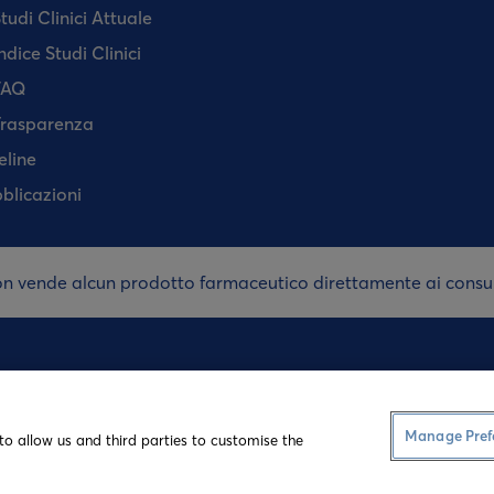
tudi Clinici Attuale
ndice Studi Clinici
FAQ
rasparenza
eline
blicazioni
on vende alcun prodotto farmaceutico direttamente ai cons
Termini e Condizioni
Informativ
Manage Pref
to allow us and third parties to customise the