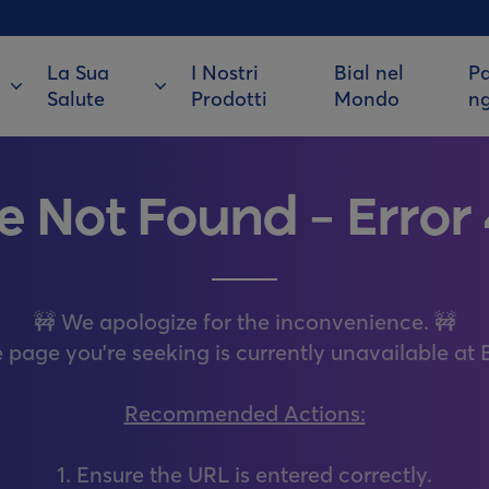
La Sua
I Nostri
Bial nel
Pa
Salute
Prodotti
Mondo
n
e Not Found – Error
🚧 We apologize for the inconvenience. 🚧
 page you're seeking is currently unavailable at B
Recommended Actions:
1. Ensure the URL is entered correctly.