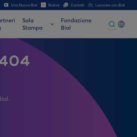
Una Nuova Bial
Bialive
Contatti
Lavorare con Bial
rtneri
Sala
Fondazione
g
Stampa
Bial
Global
Portuguese
 404
Spanish
Italian
German
ial.
French (CH)
German (CH)