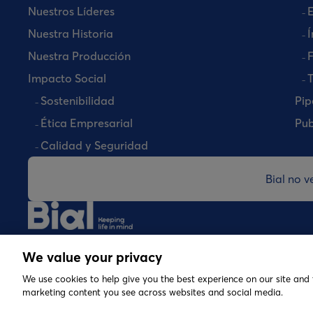
Nuestros Líderes
E
Nuestra Historia
Í
Nuestra Producción
Impacto Social
T
Sostenibilidad
Pip
Ética Empresarial
Pub
Calidad y Seguridad
Bial no 
©
2026 Copyright Bial. All rights reserved
We value your privacy
We use cookies to help give you the best experience on our site and 
marketing content you see across websites and social media.