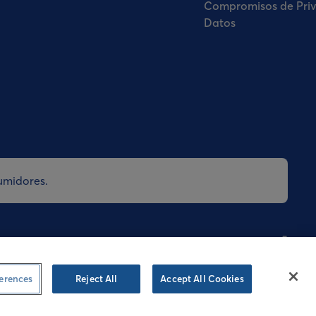
Compromisos de Priv
Datos
umidores.
tica de Cookies
Política de Privacidad
Speak-up
erences
Reject All
Accept All Cookies