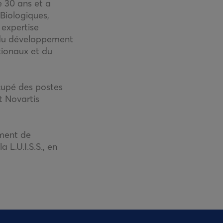
e 30 ans et a
 Biologiques,
 expertise
, du développement
tionaux et du
cupé des postes
t Novartis
ement de
L.U.I.S.S., en