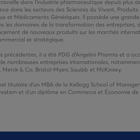
i travaille dans l'industrie pharmaceutique depuis plus d
ence dans les secteurs des Sciences du Vivant, Produits
aux et Médicaments Génériques. Il possède une grande
ns les domaines de la transformation des entreprises
ancement de nouveaux produits sur les marchés interna
mmercial et stratégique.
ns précédentes, il a été PDG d'Angelini Pharma et a oc
 de nombreuses entreprises internationales, notammen
 Merck & Co, Bristol-Myers Squibb et McKinsey.
i est titulaire d'un MBA de la Kellogg School of Manag
western et d'un diplôme en Commerce et Économie de la 