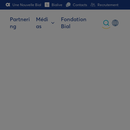
Une Nouvelle Bial
Bialive
Contacts
Recrutement
Partneri
Médi
Fondation
ng
as
Bial
Global
Portuguese
Spanish
Italian
German
French (CH)
German (CH)