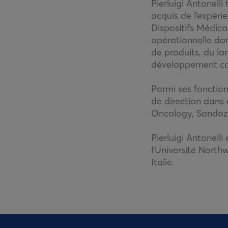
Pierluigi Antonell
acquis de l'expéri
Dispositifs Médic
opérationnelle da
de produits, du l
développement co
Parmi ses fonctio
de direction dans
Oncology, Sandoz,
Pierluigi Antonell
l'Université North
Italie.