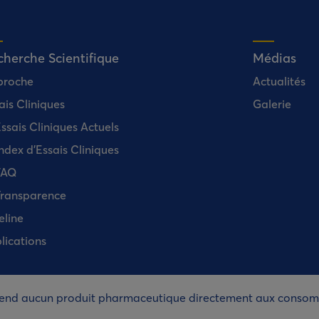
herche Scientifique
Médias
proche
Actualités
ais Cliniques
Galerie
ssais Cliniques Actuels
ndex d’Essais Cliniques
FAQ
ransparence
eline
lications
vend aucun produit pharmaceutique directement aux conso