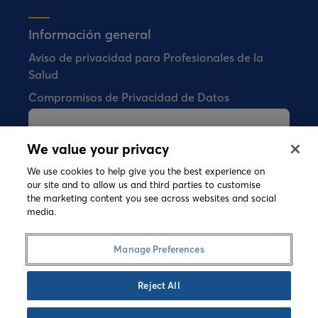
Información general
Aviso de privacidad para Profesionales de la
Salud
Compromisos de Privacidad de Datos
Bial no vende ningún producto
We value your privacy
farmacéutico directamente a los
consumidores.
We use cookies to help give you the best experience on
our site and to allow us and third parties to customise
the marketing content you see across websites and social
media.
©
2026 Copyright Bial. All rights reserved
Términos y Condiciones
Política de Cookies
Manage Preferences
Política de Privacidad
Speak-up
Reject All