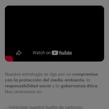
Nuestra estrategia se rige por un
compromiso
con la protección del medio ambiente
, la
responsabilidad socia
l y la
gobernanza ética
.
Nos centramos en:
minimizar nuestra huella de carbono;