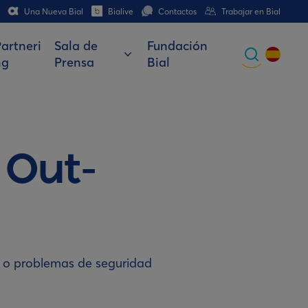
Una Nueva Bial
Bialive
Contactos
Trabajar en Bial
artneri
Sala de
Fundación
ng
Prensa
Bial
Global
Portuguese
Spanish
e
O
ut-
Italian
German
French (CH)
so o problemas de seguridad