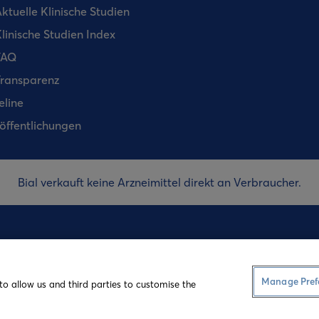
ktuelle Klinische Studien
linische Studien Index
FAQ
ransparenz
eline
öffentlichungen
Bial verkauft keine Arzneimittel direkt an Verbraucher.
Nutzungsbedin
Manage Pref
to allow us and third parties to customise the