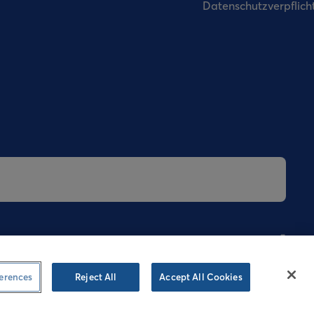
Datenschutzverpflic
gungen
Cookies
Datenschutzerklärung
Speak-up
erences
Reject All
Accept All Cookies