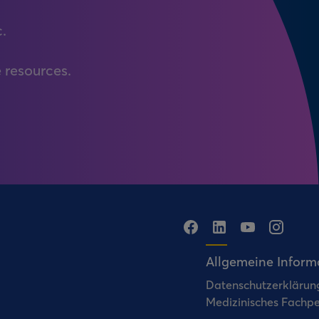
c.
 resources.
Allgemeine Inform
Datenschutzerklärung
Medizinisches Fachpe