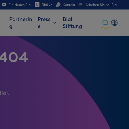
Ein Neues Bial
Bialive
Kontakt
Arbeiten Sie bei Bial
Partnerin
Press
Bial
g
e
Stiftung
Global
Portuguese
 404
Spanish
Italian
German
ial.
French (CH)
German (CH)