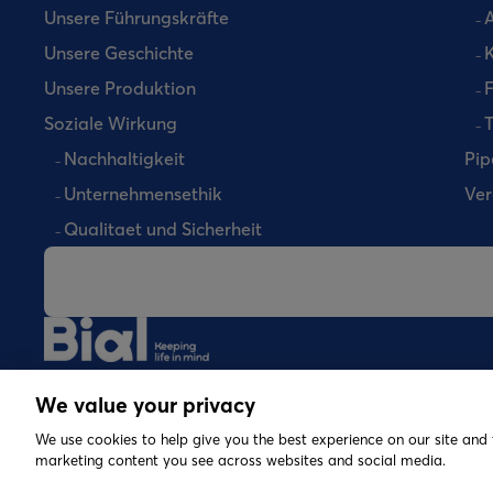
Unsere Führungskräfte
A
Unsere Geschichte
K
Unsere Produktion
Soziale Wirkung
T
Nachhaltigkeit
Pip
Unternehmensethik
Ver
Qualitaet und Sicherheit
©
2026 Copyright Bial. All rights reserved
We value your privacy
We use cookies to help give you the best experience on our site and 
marketing content you see across websites and social media.