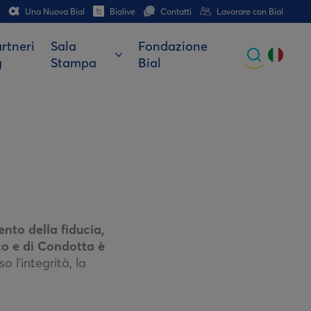
Una Nuova Bial
Bialive
Contatti
Lavorare con Bial
rtneri
Sala
Fondazione
g
Stampa
Bial
Global
Portuguese
Spanish
Italian
German
French (CH)
nto della fiducia,
ico e di Condotta è
o l'integrità, la