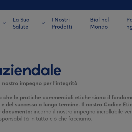
La Sua
I Nostri
Bial nel
Pa
Salute
Prodotti
Mondo
n
aziendale
l nostro impegno per l'integrità
o che le pratiche commerciali etiche siano il fondame
à e del successo a lungo termine. Il nostro Codice Et
ce documento:
incarna il nostro impegno incrollabile vers
esponsabilità in tutto ciò che facciamo.