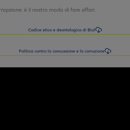
n'opzione: è il nostro modo di fare affari.
Codice etico e deontologico di Bial
Politica contro la concussione e la corruzione