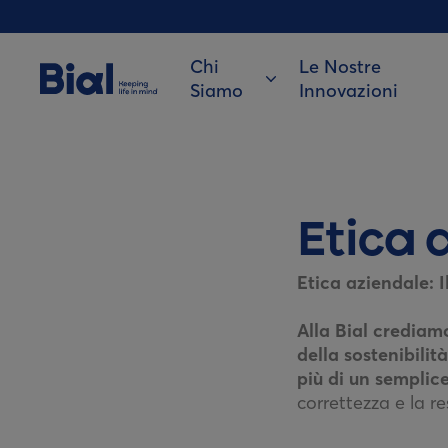
Chi
Le Nostre
Siamo
Innovazioni
Etica 
Etica aziendale: I
Alla Bial crediam
della sostenibilit
più di un sempli
correttezza e la r