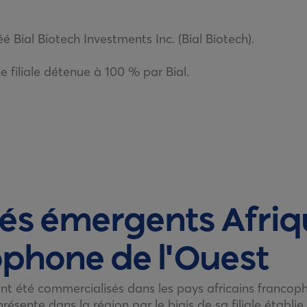
é Bial Biotech Investments Inc. (Bial Biotech).
e filiale détenue à 100 % par Bial.
és émergents Afriq
phone de l'Ouest
ont été commercialisés dans les pays africains francop
 présente dans la région par le biais de sa filiale établie