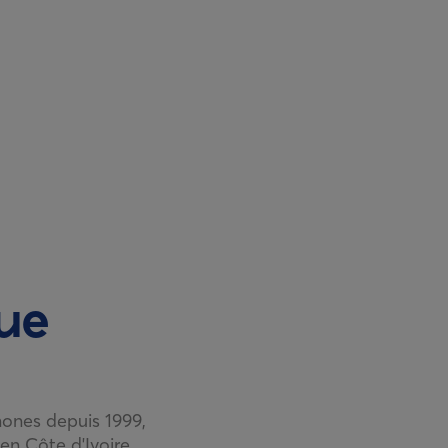
ue
hones depuis 1999,
 en Côte d'Ivoire