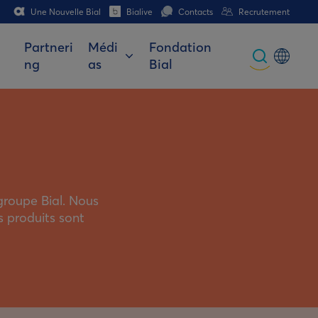
Une Nouvelle Bial
Bialive
Contacts
Recrutement
Partneri
Médi
Fondation
ng
as
Bial
Global
Portuguese
Spanish
Italian
 groupe Bial. Nous
German
 produits sont
French (CH)
German (CH)