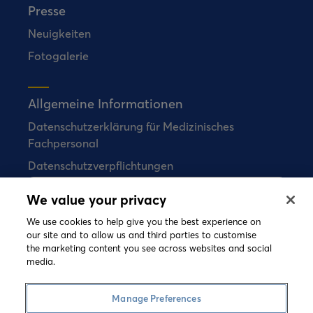
Presse
Neuigkeiten
Fotogalerie
Allgemeine Informationen
Datenschutzerklärung für Medizinisches
Fachpersonal
Datenschutzverpflichtungen
We value your privacy
Bial verkauft keine Arzneimittel direkt an
Verbraucher.
We use cookies to help give you the best experience on
our site and to allow us and third parties to customise
the marketing content you see across websites and social
media.
©
2026 Copyright Bial. All rights reserved
Nutzungsbedingungen
Cookies
Manage Preferences