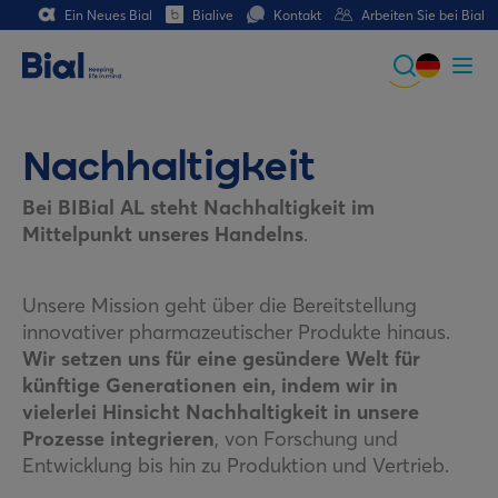
Ein Neues Bial
Bialive
Kontakt
Arbeiten Sie bei Bial
Global
Portuguese
Nachhaltigkeit
Spanish
Bei BIBial AL steht Nachhaltigkeit im
Mittelpunkt unseres Handelns
.
Italian
German
Unsere Mission geht über die Bereitstellung
innovativer pharmazeutischer Produkte hinaus.
French (CH)
Wir setzen uns für eine gesündere Welt für
künftige Generationen ein, indem wir in
vielerlei Hinsicht Nachhaltigkeit in unsere
Prozesse integrieren
, von Forschung und
Entwicklung bis hin zu Produktion und Vertrieb.