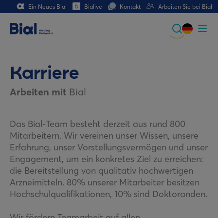
Ein Neues Bial
Bialive
Kontakt
Arbeiten Sie bei Bial
Global
Portuguese
Karriere
Spanish
Arbeiten mit
Bial
Italian
Das Bial-Team besteht derzeit aus rund 800
German
Mitarbeitern. Wir vereinen unser Wissen, unsere
Erfahrung, unser Vorstellungsvermögen und unser
French (CH)
Engagement, um ein konkretes Ziel zu erreichen:
die Bereitstellung von qualitativ hochwertigen
Arzneimitteln. 80% unserer Mitarbeiter besitzen
Hochschulqualifikationen, 10% sind Doktoranden.
Wir fördern Teamarbeit auf allen