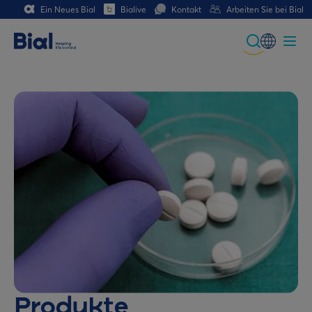
Ein Neues Bial
Bialive
Kontakt
Arbeiten Sie bei Bial
Global
Portuguese
Spanish
Italian
German
French (CH)
German (CH)
Produkte