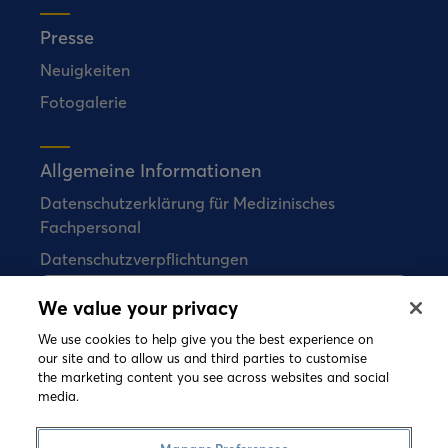
Presse
Neuigkeiten
Fotogalerie
Allgemeine Informationen
Datenschutzerklärung für Medizinisches
Fachpersonal
Datenschutzverpflichtungen
We value your privacy
Bial verkauft keine Arzneimittel direkt an
Verbraucher.
We use cookies to help give you the best experience on
our site and to allow us and third parties to customise
the marketing content you see across websites and social
media.
©
2026 Copyright Bial. All rights reserved
Nutzungsbedingungen
Cookies