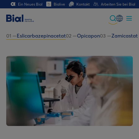
Ein Neues Bial
Bialive
Kontakt
Arbeiten Sie bei Bial
Global
01
—
Eslicarbazepinacetat
02
—
Opicapon
03
—
Zamicastat
Portuguese
Spanish
Italian
German
French (CH)
German (CH)